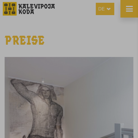

DE

PREISE