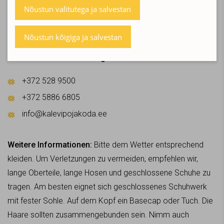
ACHTUNG! Bezahlt werden kann bar vor Ort oder per
Nõustun valitutega ja salvestan
Überweisung. Die Preise gelten pro Teilnehmer und sind
inklusive Mehrwertsteuer.
Nõustun kõigiga ja salvestan
Nähere Infos und Buchung:
+372 528 9500
+372 5886 6805
info@kalevipojakoda.ee
Weitere Informationen:
Bitte dem Wetter entsprechend
kleiden. Um Verletzungen zu vermeiden, empfehlen wir,
lange Oberteile, lange Hosen und geschlossene Schuhe zu
tragen. Am besten eignet sich geschlossenes Schuhwerk
mit fester Sohle. Auf dem Kopf ein Basecap oder Tuch. Die
Haare sollten zusammengebunden sein. Nimm auch