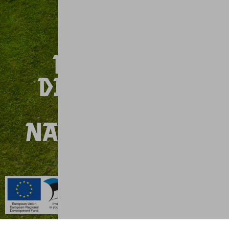
Entdecke
die Legende
des
Nationalepos
