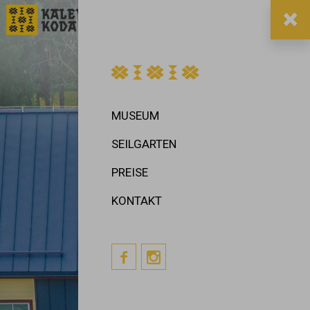


DE

MUSEUM
SEILGARTEN
PREISE
KONTAKT

